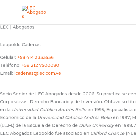
Ir
al
contenido
LEC | Abogados
Leopoldo Cadenas
Celular:
+58 414 3333536
Teléfono:
+58 212 7500080
Email:
lcadenas@lec.com.ve
Socio Senior de LEC Abogados desde 2006. Su práctica se cen
Corporativas, Derecho Bancario y de Inversión. Obtuvo su tít
en la
Universidad Católica Andrés Bello
en 1995; Especialista
Económico de la
Universidad Católica Andrés Bello
en 1997; 
(LL.M.) de la Escuela de Derecho de
Duke University
en 1998. 
LEC Abogados Leopoldo fue asociado en
Clifford Chance
(Nue