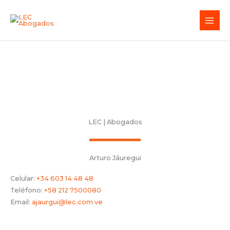
Ir
al
contenido
LEC | Abogados
Arturo Jáuregui
Celular:
+34 603 14 48 48
Teléfono:
+58 212 7500080
Email:
ajaurgui@lec.com.ve